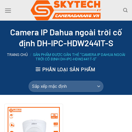
Skip
to
content
Camera IP Dahua ngoài trời cố
định DH-IPC-HDW2441T-S
TRANG CHỦ
/
SẢN PHẨM ĐƯỢC GẮN THẺ “CAMERA IP DAHUA NGOÀI
TRỜI CỐ ĐỊNH DH-IPC-HDW2441T-S”
PHÂN LOẠI SẢN PHẨM