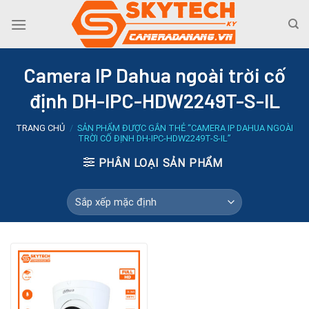
Skip
to
content
Camera IP Dahua ngoài trời cố
định DH-IPC-HDW2249T-S-IL
TRANG CHỦ
/
SẢN PHẨM ĐƯỢC GẮN THẺ “CAMERA IP DAHUA NGOÀI
TRỜI CỐ ĐỊNH DH-IPC-HDW2249T-S-IL”
PHÂN LOẠI SẢN PHẨM