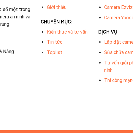
Giới thiệu
Camera Ezviz
p số một trong
mera an ninh và
Camera Yoos
CHUYÊN MỤC:
Trung
DỊCH VỤ
Kiến thức và tư vấn
Tin tức
Lắp đặt came
Đà Nẵng
Toplist
Sửa chữa ca
Tư vấn giải p
ninh
Thi công mạn