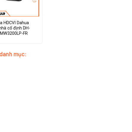
a HDCVI Dahua
nhà cố định DH-
HMW3200LP-FR
 danh mục: