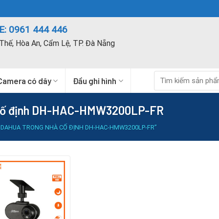
: 0961 444 446
Thế, Hòa An, Cẩm Lệ, TP. Đà Nẵng
Tìm
Camera có dây
Đầu ghi hình
kiếm:
 cố định DH-HAC-HMW3200LP-FR
 DAHUA TRONG NHÀ CỐ ĐỊNH DH-HAC-HMW3200LP-FR”