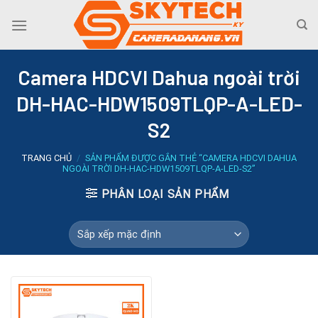
Skip
to
content
Camera HDCVI Dahua ngoài trời
DH-HAC-HDW1509TLQP-A-LED-
S2
TRANG CHỦ
/
SẢN PHẨM ĐƯỢC GẮN THẺ “CAMERA HDCVI DAHUA
NGOÀI TRỜI DH-HAC-HDW1509TLQP-A-LED-S2”
PHÂN LOẠI SẢN PHẨM