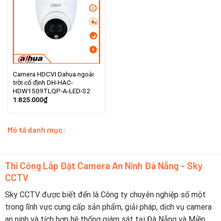
Camera HDCVI Dahua ngoài
trời cố định DH-HAC-
HDW1509TLQP-A-LED-S2
1.825.000
₫
Mô tả danh mục:
Thi Công Lắp Đặt Camera An Ninh Đà Nẵng - Sky
CCTV
Sky CCTV được biết đến là Công ty chuyên nghiệp số một
trong lĩnh vực cung cấp sản phẩm, giải pháp, dịch vụ camera
an ninh và tích hợp hệ thống giám sát tại Đà Nẵng và Miền