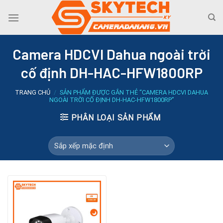
Skip
to
content
Camera HDCVI Dahua ngoài trời
cố định DH-HAC-HFW1800RP
TRANG CHỦ
/
SẢN PHẨM ĐƯỢC GẮN THẺ “CAMERA HDCVI DAHUA
NGOÀI TRỜI CỐ ĐỊNH DH-HAC-HFW1800RP”
PHÂN LOẠI SẢN PHẨM