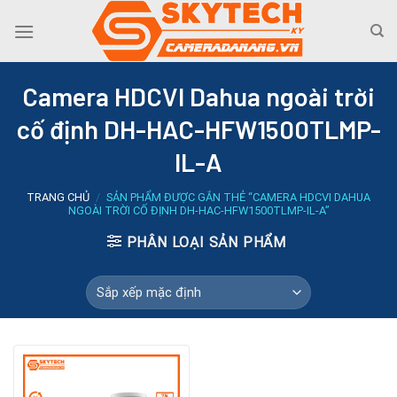
Skip
to
content
Camera HDCVI Dahua ngoài trời
cố định DH-HAC-HFW1500TLMP-
IL-A
TRANG CHỦ
/
SẢN PHẨM ĐƯỢC GẮN THẺ “CAMERA HDCVI DAHUA
NGOÀI TRỜI CỐ ĐỊNH DH-HAC-HFW1500TLMP-IL-A”
PHÂN LOẠI SẢN PHẨM