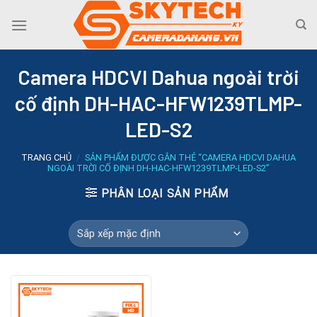
Skip
to
content
Camera HDCVI Dahua ngoài trời
cố định DH-HAC-HFW1239TLMP-
LED-S2
TRANG CHỦ
/
SẢN PHẨM ĐƯỢC GẮN THẺ “CAMERA HDCVI DAHUA
NGOÀI TRỜI CỐ ĐỊNH DH-HAC-HFW1239TLMP-LED-S2”
PHÂN LOẠI SẢN PHẨM