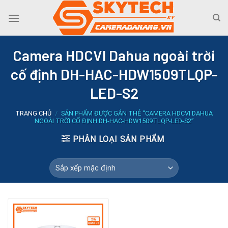
Skip
to
content
Camera HDCVI Dahua ngoài trời
cố định DH-HAC-HDW1509TLQP-
LED-S2
TRANG CHỦ
/
SẢN PHẨM ĐƯỢC GẮN THẺ “CAMERA HDCVI DAHUA
NGOÀI TRỜI CỐ ĐỊNH DH-HAC-HDW1509TLQP-LED-S2”
PHÂN LOẠI SẢN PHẨM