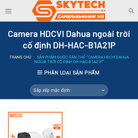
Skip
to
content
Camera HDCVI Dahua ngoài trời
cố định DH-HAC-B1A21P
TRANG CHỦ
/
SẢN PHẨM ĐƯỢC GẮN THẺ “CAMERA HDCVI DAHUA
NGOÀI TRỜI CỐ ĐỊNH DH-HAC-B1A21P”
PHÂN LOẠI SẢN PHẨM