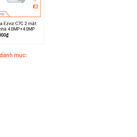
a Ezviz C7C 2 mắt
 nhà 4.0MP+4.0MP
000
₫
 danh mục: