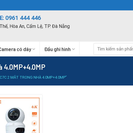
: 0961 444 446
Thế, Hòa An, Cẩm Lệ, TP. Đà Nẵng
Tìm
Camera có dây
Đầu ghi hình
kiếm:
hà 4.0MP+4.0MP
C7C 2 MẮT TRONG NHÀ 4.0MP+4.0MP”