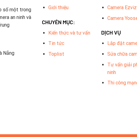
Giới thiệu
Camera Ezviz
p số một trong
mera an ninh và
Camera Yoos
CHUYÊN MỤC:
Trung
DỊCH VỤ
Kiến thức và tư vấn
Tin tức
Lắp đặt came
Đà Nẵng
Toplist
Sửa chữa ca
Tư vấn giải p
ninh
Thi công mạn