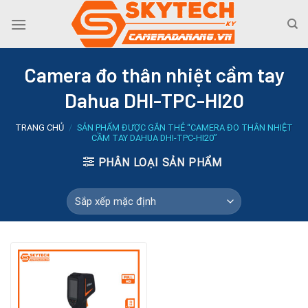
Skip
to
content
Camera đo thân nhiệt cầm tay
Dahua DHI-TPC-HI20
TRANG CHỦ
/
SẢN PHẨM ĐƯỢC GẮN THẺ “CAMERA ĐO THÂN NHIỆT
CẦM TAY DAHUA DHI-TPC-HI20”
PHÂN LOẠI SẢN PHẨM