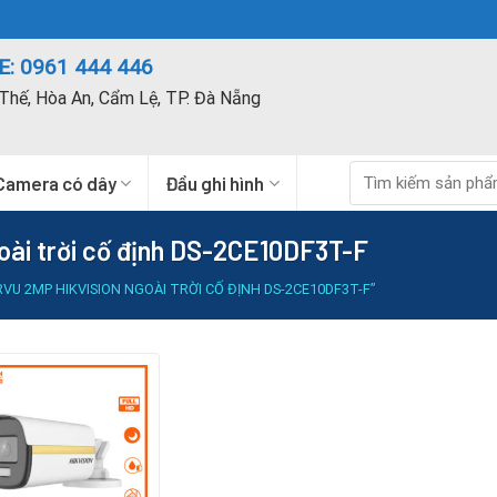
: 0961 444 446
Thế, Hòa An, Cẩm Lệ, TP. Đà Nẵng
Tìm
Camera có dây
Đầu ghi hình
kiếm:
oài trời cố định DS-2CE10DF3T-F
 2MP HIKVISION NGOÀI TRỜI CỐ ĐỊNH DS-2CE10DF3T-F”