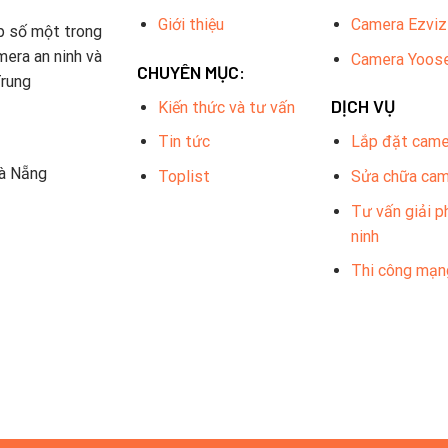
Giới thiệu
Camera Ezviz
p số một trong
mera an ninh và
Camera Yoos
CHUYÊN MỤC:
Trung
DỊCH VỤ
Kiến thức và tư vấn
Tin tức
Lắp đặt came
Đà Nẵng
Toplist
Sửa chữa ca
Tư vấn giải p
ninh
Thi công mạn