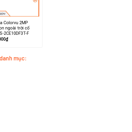
a Colorvu 2MP
ion ngoài trời cố
DS-2CE10DF3T-F
000
₫
 danh mục: