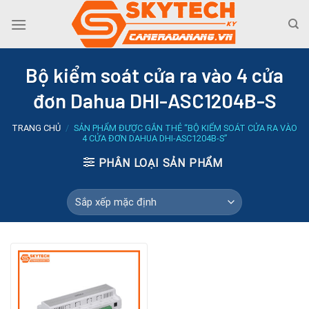
Skip
to
content
Bộ kiểm soát cửa ra vào 4 cửa
đơn Dahua DHI-ASC1204B-S
TRANG CHỦ
/
SẢN PHẨM ĐƯỢC GẮN THẺ “BỘ KIỂM SOÁT CỬA RA VÀO
4 CỬA ĐƠN DAHUA DHI-ASC1204B-S”
PHÂN LOẠI SẢN PHẨM