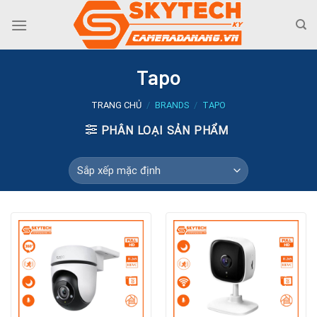
Skip
to
content
Tapo
TRANG CHỦ
/
BRANDS
/
TAPO
PHÂN LOẠI SẢN PHẨM