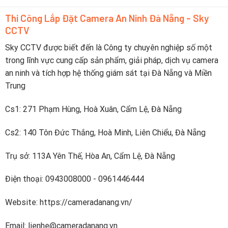
lên
nhanh
điện
dưới
Thi Công Lắp Đặt Camera An Ninh Đà Nẵng - Sky
thoại
2
CCTV
tiếng
Sky CCTV được biết đến là Công ty chuyên nghiệp số một
trong lĩnh vực cung cấp sản phẩm, giải pháp, dịch vụ camera
an ninh và tích hợp hệ thống giám sát tại Đà Nẵng và Miền
Trung
Cs1: 271 Phạm Hùng, Hoà Xuân, Cẩm Lệ, Đà Nẵng
Cs2: 140 Tôn Đức Thắng, Hoà Minh, Liên Chiểu, Đà Nẵng
Trụ sở: 113A Yên Thế, Hòa An, Cẩm Lệ, Đà Nẵng
Điện thoại: 0943008000 - 0961446444
Website: https://cameradanang.vn/
Email: lienhe@cameradanang.vn