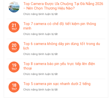
5
chống
Top Camera Được Ưa Chuộng Tại Đà Nẵng 2026
camera
nước
– Nên Chọn Thương Hiệu Nào?
pin
IP65
ở
Chức năng bình luận bị tắt
phù
Top
hợp
Camera
giám
Top 7 camera có chế độ tiết kiệm pin thông
21
Được
sát
minh
Th7
Ưa
tạm
ở
Chức năng bình luận bị tắt
Chuộng
thời
Top
Tại
7
Top 6 camera không dây pin dùng tốt trong du
Đà
20
camera
lịch
Nẵng
Th7
có
2026
ở
Chức năng bình luận bị tắt
chế
–
Top
độ
Nên
6
Top 8 camera báo pin yếu trực tiếp lên điện
tiết
19
Chọn
camera
thoại
kiệm
Th7
Thương
không
pin
Hiệu
ở
Chức năng bình luận bị tắt
dây
thông
Nào?
Top
pin
minh
8
Top 5 camera pin sạc nhanh dưới 2 tiếng
dùng
18
camera
tốt
Th7
ở
Chức năng bình luận bị tắt
báo
trong
Top
pin
du
5
yếu
lịch
camera
trực
pin
tiếp
sạc