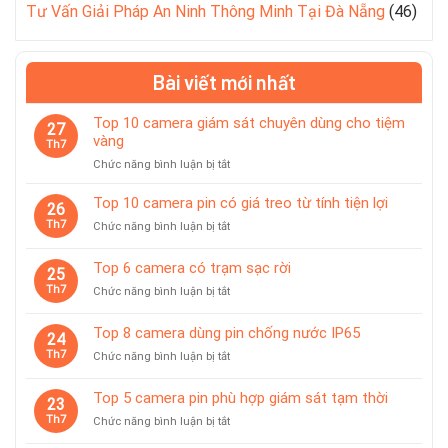
Tư Vấn Giải Pháp An Ninh Thông Minh Tại Đà Nẵng
(46)
Bài viết mới nhất
Top 10 camera giám sát chuyên dùng cho tiệm
27
vàng
Th7
ở
Chức năng bình luận bị tắt
Top
10
Top 10 camera pin có giá treo từ tính tiện lợi
26
camera
Th7
ở
Chức năng bình luận bị tắt
giám
Top
sát
10
Top 6 camera có trạm sạc rời
chuyên
25
camera
dùng
Th7
ở
Chức năng bình luận bị tắt
pin
cho
Top
có
tiệm
6
giá
Top 8 camera dùng pin chống nước IP65
vàng
24
camera
treo
Th7
ở
Chức năng bình luận bị tắt
có
từ
Top
trạm
tính
8
sạc
Top 5 camera pin phù hợp giám sát tạm thời
tiện
23
camera
rời
lợi
Th7
ở
Chức năng bình luận bị tắt
dùng
Top
pin