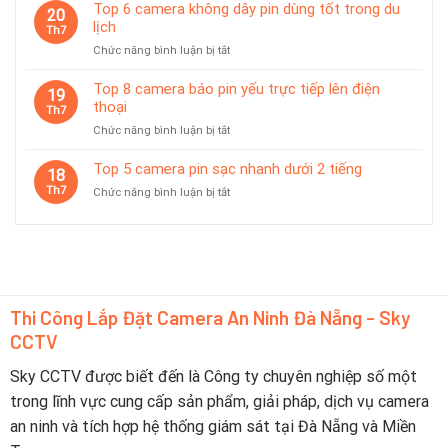
7
Top 6 camera không dây pin dùng tốt trong du
Đà
20
camera
lịch
Nẵng
Th7
có
2026
ở
Chức năng bình luận bị tắt
chế
–
Top
độ
Nên
6
Top 8 camera báo pin yếu trực tiếp lên điện
tiết
19
Chọn
camera
thoại
kiệm
Th7
Thương
không
pin
Hiệu
ở
Chức năng bình luận bị tắt
dây
thông
Nào?
Top
pin
minh
8
Top 5 camera pin sạc nhanh dưới 2 tiếng
dùng
18
camera
tốt
Th7
ở
Chức năng bình luận bị tắt
báo
trong
Top
pin
du
5
yếu
lịch
camera
trực
pin
tiếp
sạc
lên
nhanh
điện
dưới
Thi Công Lắp Đặt Camera An Ninh Đà Nẵng - Sky
thoại
2
CCTV
tiếng
Sky CCTV được biết đến là Công ty chuyên nghiệp số một
trong lĩnh vực cung cấp sản phẩm, giải pháp, dịch vụ camera
an ninh và tích hợp hệ thống giám sát tại Đà Nẵng và Miền