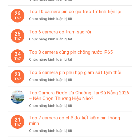
Top
10
Top 10 camera pin có giá treo từ tính tiện lợi
26
camera
Th7
ở
Chức năng bình luận bị tắt
giám
Top
sát
10
Top 6 camera có trạm sạc rời
chuyên
25
camera
dùng
Th7
ở
Chức năng bình luận bị tắt
pin
cho
Top
có
tiệm
6
giá
Top 8 camera dùng pin chống nước IP65
vàng
24
camera
treo
Th7
ở
Chức năng bình luận bị tắt
có
từ
Top
trạm
tính
8
sạc
Top 5 camera pin phù hợp giám sát tạm thời
tiện
23
camera
rời
lợi
Th7
ở
Chức năng bình luận bị tắt
dùng
Top
pin
5
chống
Top Camera Được Ưa Chuộng Tại Đà Nẵng 2026
camera
nước
– Nên Chọn Thương Hiệu Nào?
pin
IP65
ở
Chức năng bình luận bị tắt
phù
Top
hợp
Camera
giám
Top 7 camera có chế độ tiết kiệm pin thông
21
Được
sát
minh
Th7
Ưa
tạm
ở
Chức năng bình luận bị tắt
Chuộng
thời
Top
Tại