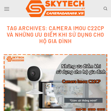
Skip
to
content
TAG ARCHIVES:
CAMERA IMOU C22CP
VÀ NHỮNG ƯU ĐIỂM KHI SỬ DỤNG CHO
HỘ GIA ĐÌNH