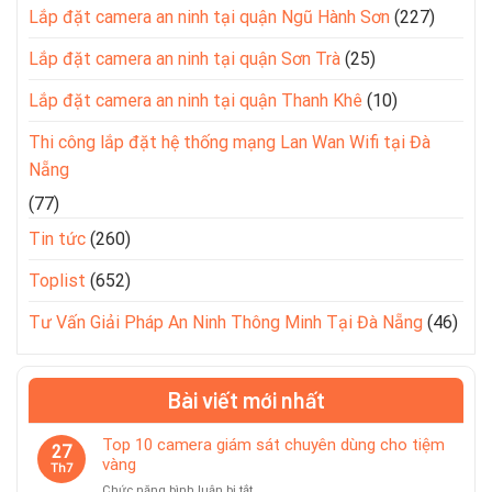
Lắp đặt camera an ninh tại quận Ngũ Hành Sơn
(227)
Lắp đặt camera an ninh tại quận Sơn Trà
(25)
Lắp đặt camera an ninh tại quận Thanh Khê
(10)
Thi công lắp đặt hệ thống mạng Lan Wan Wifi tại Đà
Nẵng
(77)
Tin tức
(260)
Toplist
(652)
Tư Vấn Giải Pháp An Ninh Thông Minh Tại Đà Nẵng
(46)
Bài viết mới nhất
Top 10 camera giám sát chuyên dùng cho tiệm
27
vàng
Th7
ở
Chức năng bình luận bị tắt