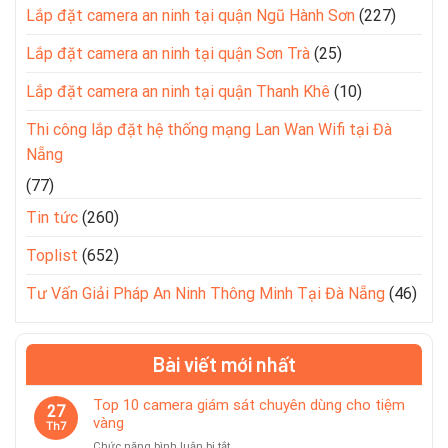
Lắp đặt camera an ninh tại quận Ngũ Hành Sơn
(227)
Lắp đặt camera an ninh tại quận Sơn Trà
(25)
Lắp đặt camera an ninh tại quận Thanh Khê
(10)
Thi công lắp đặt hệ thống mạng Lan Wan Wifi tại Đà
Nẵng
(77)
Tin tức
(260)
Toplist
(652)
Tư Vấn Giải Pháp An Ninh Thông Minh Tại Đà Nẵng
(46)
Bài viết mới nhất
Top 10 camera giám sát chuyên dùng cho tiệm
27
vàng
Th7
ở
Chức năng bình luận bị tắt