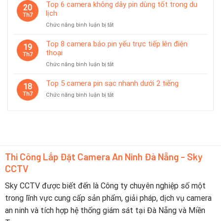
7
Top 6 camera không dây pin dùng tốt trong du
Đà
20
camera
lịch
Nẵng
Th7
có
2026
ở
Chức năng bình luận bị tắt
chế
–
Top
độ
Nên
6
Top 8 camera báo pin yếu trực tiếp lên điện
tiết
19
Chọn
camera
thoại
kiệm
Th7
Thương
không
pin
Hiệu
ở
Chức năng bình luận bị tắt
dây
thông
Nào?
Top
pin
minh
8
Top 5 camera pin sạc nhanh dưới 2 tiếng
dùng
18
camera
tốt
Th7
ở
Chức năng bình luận bị tắt
báo
trong
Top
pin
du
5
yếu
lịch
camera
trực
pin
tiếp
sạc
lên
nhanh
điện
dưới
Thi Công Lắp Đặt Camera An Ninh Đà Nẵng - Sky
thoại
2
CCTV
tiếng
Sky CCTV được biết đến là Công ty chuyên nghiệp số một
trong lĩnh vực cung cấp sản phẩm, giải pháp, dịch vụ camera
an ninh và tích hợp hệ thống giám sát tại Đà Nẵng và Miền