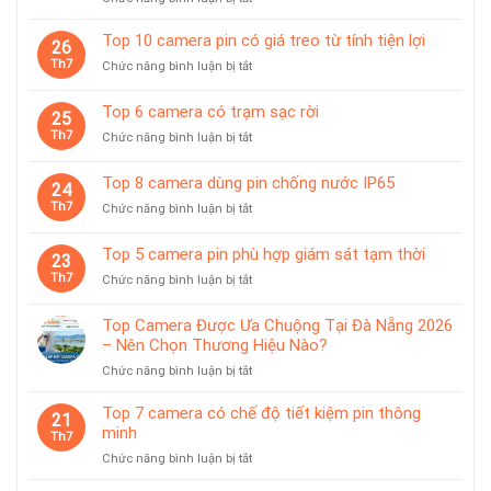
Top
10
Top 10 camera pin có giá treo từ tính tiện lợi
26
camera
Th7
ở
Chức năng bình luận bị tắt
giám
Top
sát
10
Top 6 camera có trạm sạc rời
chuyên
25
camera
dùng
Th7
ở
Chức năng bình luận bị tắt
pin
cho
Top
có
tiệm
6
giá
Top 8 camera dùng pin chống nước IP65
vàng
24
camera
treo
Th7
ở
Chức năng bình luận bị tắt
có
từ
Top
trạm
tính
8
sạc
Top 5 camera pin phù hợp giám sát tạm thời
tiện
23
camera
rời
lợi
Th7
ở
Chức năng bình luận bị tắt
dùng
Top
pin
5
chống
Top Camera Được Ưa Chuộng Tại Đà Nẵng 2026
camera
nước
– Nên Chọn Thương Hiệu Nào?
pin
IP65
ở
Chức năng bình luận bị tắt
phù
Top
hợp
Camera
giám
Top 7 camera có chế độ tiết kiệm pin thông
21
Được
sát
minh
Th7
Ưa
tạm
ở
Chức năng bình luận bị tắt
Chuộng
thời
Top
Tại