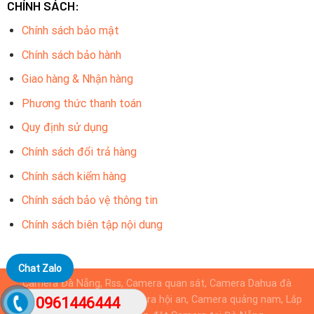
CHÍNH SÁCH:
Chính sách bảo mật
Chính sách bảo hành
Giao hàng & Nhận hàng
Phương thức thanh toán
Quy định sử dụng
Chính sách đổi trả hàng
Chính sách kiểm hàng
Chính sách bảo vệ thông tin
Chính sách biên tập nội dung
Chat Zalo
Camera Đà Nẵng, Rss, Camera quan sát, Camera Dahua đà
nẵng, Camera KBvision, camera hội an, Camera quảng nam, Lắp
0961446444