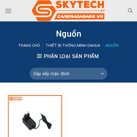
Skip
to
content
Nguồn
TRANG CHỦ
/
THIẾT BỊ THÔNG MINH DAHUA
/
NGUỒN
PHÂN LOẠI SẢN PHẨM