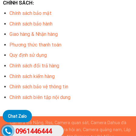
CHÍNH SÁCH:
Chính sách bảo mật
Chính sách bảo hành
Giao hàng & Nhận hàng
Phương thức thanh toán
Quy định sử dụng
Chính sách đổi trả hàng
Chính sách kiểm hàng
Chính sách bảo vệ thông tin
Chính sách biên tập nội dung
Chat Zalo
Camera Đà Nẵng, Rss, Camera quan sát, Camera Dahua đà
nẵng, Camera KBvision, camera hội an, Camera quảng nam, Lắp
0961446444