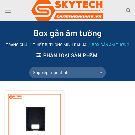
Skip
to
content
Box gắn âm tường
TRANG CHỦ
/
THIẾT BỊ THÔNG MINH DAHUA
/
BOX GẮN ÂM TƯỜNG
PHÂN LOẠI SẢN PHẨM